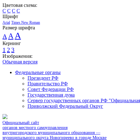
Цветовая схема:
C
C
C
C
Шрифт
Arial
Times New Roman
Размер шрифта
A
A
A
Кернинг
1
2
3
Изображения:
Обычная версия
Федеральные органы
Президент РФ
Правительство РФ
Совет Федерации РФ
Государственная дума
Сервер государственных органов РФ "Официальная
Приволжский Федеральный Округ
Официальный сайт
органов местного самоуправления
внутригородского муниципального образования —
муниципального округа Новогиреево в городе Москве