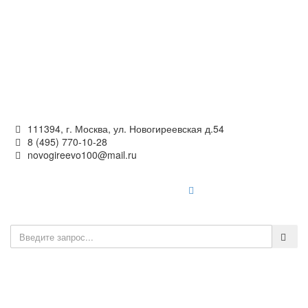
Официальный сайт
органов местного самоуправления
внутригородского муниципального образования —
муниципального округа Новогиреево в городе Москве
111394, г. Москва, ул. Новогиреевская д.54
8 (495) 770-10-28
novogireevo100@mail.ru
Войти