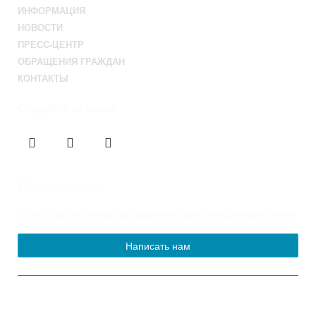
ИНФОРМАЦИЯ
НОВОСТИ
ПРЕСС-ЦЕНТР
ОБРАЩЕНИЯ ГРАЖДАН
КОНТАКТЫ
Следуйте за нами
Обратная связь
Если у вас есть вопросы, задайте их через специальную форму
Написать нам
© 2013-2023 Официальный сайт
органов местного самоуправления