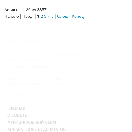
Афиша 1 - 20 из 3357
Начало | Пред. |
1
2
3
4
5
|
След.
|
Конец
Наши контакты
111394, г. Москва, ул. Новогиреевская д.54
8 (495) 770-10-28
novogireevo100@mail.ru
Нашли ошибку? Сообщите нам!
Выделите и нажмите Ctr+Enter
Разделы
ГЛАВНАЯ
О СОВЕТЕ
МУНИЦИПАЛЬНЫЙ ОКРУГ
АППАРАТ СОВЕТА ДЕПУТАТОВ