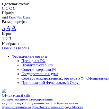
Цветовая схема:
C
C
C
C
Шрифт
Arial
Times New Roman
Размер шрифта
A
A
A
Кернинг
1
2
3
Изображения:
Обычная версия
Федеральные органы
Президент РФ
Правительство РФ
Совет Федерации РФ
Государственная дума
Сервер государственных органов РФ "Официальная
Приволжский Федеральный Округ
Официальный сайт
органов местного самоуправления
внутригородского муниципального образования —
муниципального округа Новогиреево в городе Москве