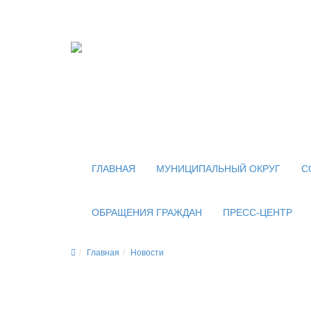
Официальный сайт
органов местного самоуправления
внутригородского муниципального образован
муниципального округа Новогиреево в городе
ГЛАВНАЯ
МУНИЦИПАЛЬНЫЙ ОКРУГ
С
ОБРАЩЕНИЯ ГРАЖДАН
ПРЕСС-ЦЕНТР
Главная
Новости