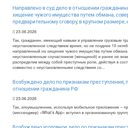
Направлено в суд дело в отношении гражданин
хищение чужого имущества путем обмана, сове
предварительному сговору, в крупном размере,
23.06.2026
Так, гражданин, имеющий навыки в управлении грузовым тр
неустановленное следствием время, но не позднее 10 октябр
направленный на хищение чужого имущества путем обмана 
неустановленным соучастником (женщиной) и ранее не зна
распределив между собой преступные роли, действуя в сост
совместно с неустановленными следствием со...
Возбуждено дело по признакам преступления, пр
отношении гражданина РФ
23.06.2026
Так, злоумышленник, используя мобильное приложение – 
(мессенджер) «What’s App» вступил в организованную групп
Возбуждено уголовное дело по признакам престу