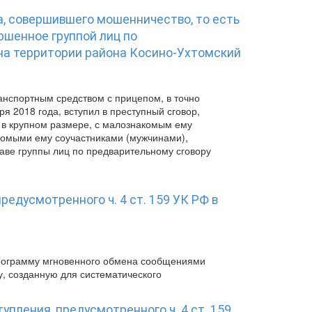
а, совершившего мошенничество, то есть
ршенное группой лиц по
 на территории района Косино-Ухтомский
анспортным средством с прицепом, в точно
я 2018 года, вступил в преступный сговор,
в крупном размере, с малознакомым ему
комыми ему соучастниками (мужчинами),
аве группы лиц по предварительному сговору
едусмотренного ч. 4 ст. 159 УК РФ в
программу мгновенного обмена сообщениями
у, созданную для систематического
пления, предусмотренного ч. 4 ст. 159