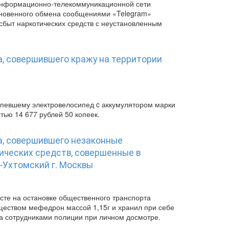
 информационно-телекоммуникационной сети
гновенного обмена сообщениями «Telegram»
сбыт наркотических средств с неустановленным
а, совершившего кражу на территории
певшему электровелосипед c аккумулятором марки
тью 14 677 рублей 50 копеек.
а, совершившего незаконные
ических средств, совершенные в
-Ухтомский г. Москвы
сте на остановке общественного транспорта
еществом мефедрон массой 1,15г и хранил при себе
ва сотрудниками полиции при личном досмотре.