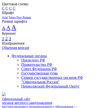
Цветовая схема:
C
C
C
C
Шрифт
Arial
Times New Roman
Размер шрифта
A
A
A
Кернинг
1
2
3
Изображения:
Обычная версия
Федеральные органы
Президент РФ
Правительство РФ
Совет Федерации РФ
Государственная дума
Сервер государственных органов РФ
"Официальная Россия"
Приволжский Федеральный Округ
Официальный сайт
органов местного самоуправления
внутригородского муниципального образования —