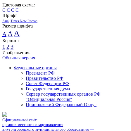
Цветовая схема:
C
C
C
C
Шрифт
Arial
Times New Roman
Размер шрифта
A
A
A
Кернинг
1
2
3
Изображения:
Обычная версия
Федеральные органы
Президент РФ
Правительство РФ
Совет Федерации РФ
Государственная дума
Сервер государственных органов РФ
"Официальная Россия"
Приволжский Федеральный Округ
Официальный сайт
органов местного самоуправления
внутригородского муниципального образования —