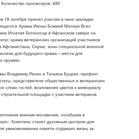
Количество просмотров: 490
 18 октября принял участие в чине закладки
роящегося Храма Иконы Божией Матери Всех
ка Игнатия Богоносца в Афганском сквере на
тус храма ветеранских организаций участников
из Афганистана, Сирии, зоны специальной военной
волизм для будущего храма – места для
по оружию.
умы Владимир Ресин и Татьяна Буцкая, префект
утаты, представители общественных и ветеранских
ое слово гостей, возложение цветов к мемориалу
 строительной площадки с участием ветеранов
мятником воинам-москвичам, погибшим в
ери». Комплекс станет духовным центром для
ля увековечивания памяти отдавших жизнь за