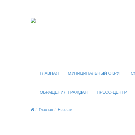
Официальный сайт
органов местного самоуправления
внутригородского муниципального образован
муниципального округа Новогиреево в городе
ГЛАВНАЯ
МУНИЦИПАЛЬНЫЙ ОКРУГ
С
ОБРАЩЕНИЯ ГРАЖДАН
ПРЕСС-ЦЕНТР
Главная
Новости