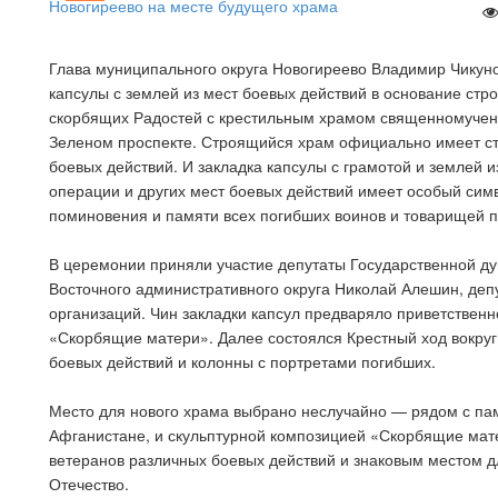
Глава муниципального округа Новогиреево Владимир Чикунов
капсулы с землей из мест боевых действий в основание ст
скорбящих Радостей с крестильным храмом священномучени
Зеленом проспекте. Строящийся храм официально имеет ста
боевых действий. И закладка капсулы с грамотой и землей 
операции и других мест боевых действий имеет особый сим
поминовения и памяти всех погибших воинов и товарищей 
В церемонии приняли участие депутаты Государственной д
Восточного административного округа Николай Алешин, деп
организаций. Чин закладки капсул предваряло приветственн
«Скорбящие матери». Далее состоялся Крестный ход вокруг
боевых действий и колонны с портретами погибших.
Место для нового храма выбрано неслучайно — рядом с па
Афганистане, и скульптурной композицией «Скорбящие мат
ветеранов различных боевых действий и знаковым местом д
Отечество.