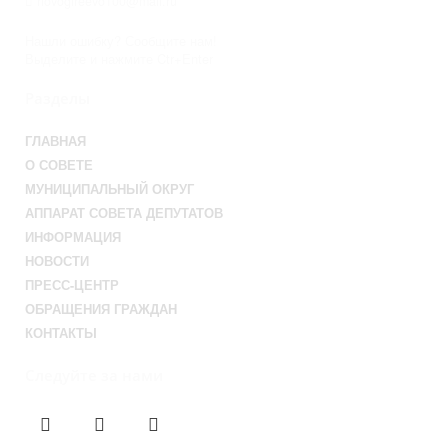
novogireevo100@mail.ru
Нашли ошибку? Сообщите нам!
Выделите и нажмите Ctr+Enter
Разделы
ГЛАВНАЯ
О СОВЕТЕ
МУНИЦИПАЛЬНЫЙ ОКРУГ
АППАРАТ СОВЕТА ДЕПУТАТОВ
ИНФОРМАЦИЯ
НОВОСТИ
ПРЕСС-ЦЕНТР
ОБРАЩЕНИЯ ГРАЖДАН
КОНТАКТЫ
Следуйте за нами