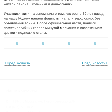
жители района школьники и дошкольники.
Участники митинга вспомнили о том, как ровно 85 лет назад
на нашу Родину напали фашисты, напали вероломно, без
объявления войны. После официальной части, почтили
память погибших героев минутой молчания и возложением
цветов к подножию стелы.
Пред. новость
След. новость
Наши контакты
111394, г. Москва, ул. Новогиреевская д.54
8 (495) 770-10-28