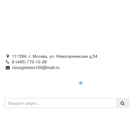
Официальный сайт
органов местного самоуправления
внутригородского муниципального образования —
муниципального округа Новогиреево в городе Москве
111394, г. Москва, ул. Новогиреевская д.54
8 (495) 770-10-28
novogireevo100@mail.ru
Войти