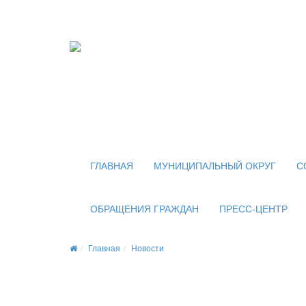
Официальный сайт
органов местного самоуправления
внутригородского муниципального образован
муниципального округа Новогиреево в городе
ГЛАВНАЯ
МУНИЦИПАЛЬНЫЙ ОКРУГ
С
ОБРАЩЕНИЯ ГРАЖДАН
ПРЕСС-ЦЕНТР
Главная
Новости