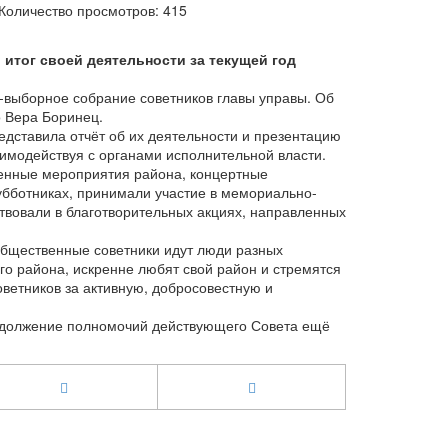
Количество просмотров: 415
итог своей деятельности за текущей год
-выборное собрание советников главы управы. Об
о Вера Боринец.
едставила отчёт об их деятельности и презентацию
аимодействуя с органами исполнительной власти.
венные мероприятия района, концертные
убботниках, принимали участие в мемориально-
ствовали в благотворительных акциях, направленных
общественные советники идут люди разных
о района, искренне любят свой район и стремятся
оветников за активную, добросовестную и
родолжение полномочий действующего Совета ещё