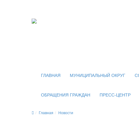
Официальный сайт
органов местного самоуправления
внутригородского муниципального образован
муниципального округа Новогиреево в городе
ГЛАВНАЯ
МУНИЦИПАЛЬНЫЙ ОКРУГ
С
ОБРАЩЕНИЯ ГРАЖДАН
ПРЕСС-ЦЕНТР
Главная
Новости