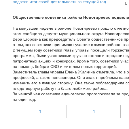
Общественные советники района Новогиреево подвели 
На минувшей неделе в районе Новогиреево прошло отчетно
этом сообщила депутат муниципального округа Новогиреев
Вера Егоровна как председатель Совета общественников пр
о том, как советники принимают участие в жизни района, вз
В текущем году советники главы управы посещали торжест
программы, были участниками круглых столов и городских с
патронатных акциях и конкурсах. Кроме того, советники уча
на помощь бойцам СВО и жителям новых территорий.
Заместитель главы управы Елена Жилкина отметила, что в 
профессий, а также пенсионеры. Они знают проблемы нашег
изменить его в лучшую сторону. Она также поблагодарила с
плодотворную работу на благо любимого района.
За чашкой чая советники единогласно проголосовали за п
на один год.