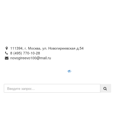
Официальный сайт
органов местного самоуправления
внутригородского муниципального образования —
муниципального округа Новогиреево в городе Москве
111394, г. Москва, ул. Новогиреевская д.54
8 (495) 770-10-28
novogireevo100@mail.ru
Войти