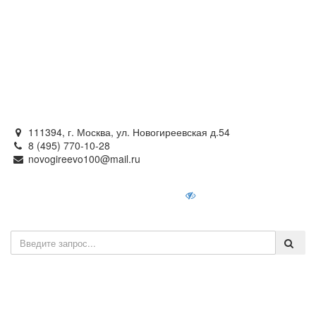
Официальный сайт
органов местного самоуправления
внутригородского муниципального образования —
муниципального округа Новогиреево в городе Москве
111394, г. Москва, ул. Новогиреевская д.54
8 (495) 770-10-28
novogireevo100@mail.ru
Войти