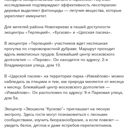
исследования подтверждают эффективность лесотерапии:
деревья выделяют фитонциды — летучие вещества, которые
укрепляют иммунитет.
Для жителей района Новогиреево в пешей доступности
экоцентры «Терлецкий», «Кусково» и «Цапская пасека».
В экоцентре «Терлецкий» участников ждет неспешная
прогулка по старовозрастной дубраве. Маршрут проходит
вдоль живописных прудов. Ближайший центр московского
долголетия — «Перово». Он находится по адресу: 2-я
Владимирская улица, дом 10.
В «Царской пасеке» на территории парка «Измайлово» можно
наблюдать за птицами и тем, как природа меняется от месяца
к месяцу. Ближайший центр московского долголетия —
«Измайлово». Он расположен по адресу: 9-я Парковая улица,
дом 5а.
Экоцентр «Экошкола “Кусково”» приглашает на лесную
экотропу. Здесь гости могут познакомиться с лесными
сообществами, изучить биоразнообразие, а если повезет —
увидеть белок, дятлов и даже ястребов-перепелятников.