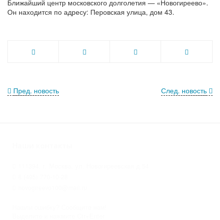
Ближайший центр московского долголетия — «Новогиреево».
Он находится по адресу: Перовская улица, дом 43.
Пред. новость
След. новость
Наши контакты
111394, г. Москва, ул. Новогиреевская д.54
8 (495) 770-10-28
novogireevo100@mail.ru
Нашли ошибку? Сообщите нам!
Выделите и нажмите Ctr+Enter