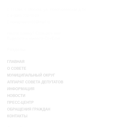
111394, г. Москва, ул. Новогиреевская д.54
8 (495) 770-10-28
novogireevo100@mail.ru
Нашли ошибку? Сообщите нам!
Выделите и нажмите Ctr+Enter
Разделы
ГЛАВНАЯ
О СОВЕТЕ
МУНИЦИПАЛЬНЫЙ ОКРУГ
АППАРАТ СОВЕТА ДЕПУТАТОВ
ИНФОРМАЦИЯ
НОВОСТИ
ПРЕСС-ЦЕНТР
ОБРАЩЕНИЯ ГРАЖДАН
КОНТАКТЫ