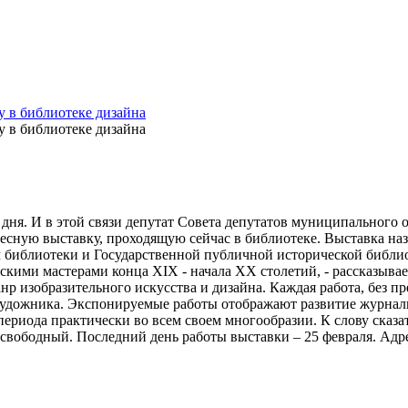
ня. И в этой связи депутат Совета депутатов муниципального 
сную выставку, проходящую сейчас в библиотеке. Выставка на
м библиотеки и Государственной публичной исторической библи
кими мастерами конца XIX - начала XX столетий, - рассказыва
р изобразительного искусства и дизайна. Каждая работа, без п
художника. Экспонируемые работы отображают развитие журналь
 периода практически во всем своем многообразии. К слову сказ
 свободный. Последний день работы выставки – 25 февраля. Адре