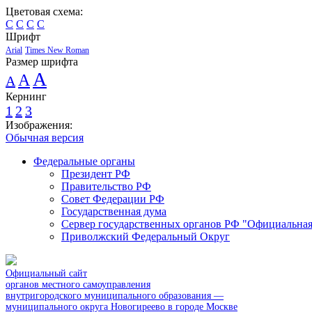
Цветовая схема:
C
C
C
C
Шрифт
Arial
Times New Roman
Размер шрифта
A
A
A
Кернинг
1
2
3
Изображения:
Обычная версия
Федеральные органы
Президент РФ
Правительство РФ
Совет Федерации РФ
Государственная дума
Сервер государственных органов РФ "Официальная
Приволжский Федеральный Округ
Официальный сайт
органов местного самоуправления
внутригородского муниципального образования —
муниципального округа Новогиреево в городе Москве