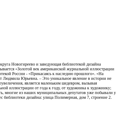
округа Новогиреево и заведующая библиотекой дизайна
зывается «Золотой век американской журнальной иллюстрации
отекой России - «Прикасаясь к наследию прошлого». «На
ет Людмила Юрьевна. – Это уникальное явление в истории не
реувеличения, является маленьким шедевром, вызывая
ной иллюстрации от года к году, от художника к художнику;
ать, многие из наших муниципальных депутатов уже побывали у
с библиотеки дизайна: улица Полимерная, дом 7, строение 2.