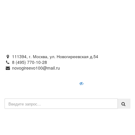
Официальный сайт
органов местного самоуправления
внутригородского муниципального образования —
муниципального округа Новогиреево в городе Москве
111394, г. Москва, ул. Новогиреевская д.54
8 (495) 770-10-28
novogireevo100@mail.ru
Войти