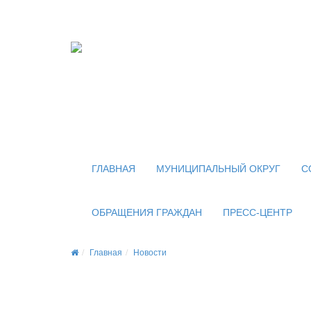
Официальный сайт
органов местного самоуправления
внутригородского муниципального образован
муниципального округа Новогиреево в городе
ГЛАВНАЯ
МУНИЦИПАЛЬНЫЙ ОКРУГ
С
ОБРАЩЕНИЯ ГРАЖДАН
ПРЕСС-ЦЕНТР
Главная
Новости