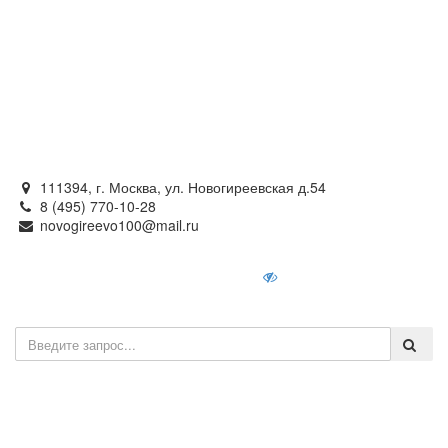
Официальный сайт
органов местного самоуправления
внутригородского муниципального образования —
муниципального округа Новогиреево в городе Москве
111394, г. Москва, ул. Новогиреевская д.54
8 (495) 770-10-28
novogireevo100@mail.ru
Войти