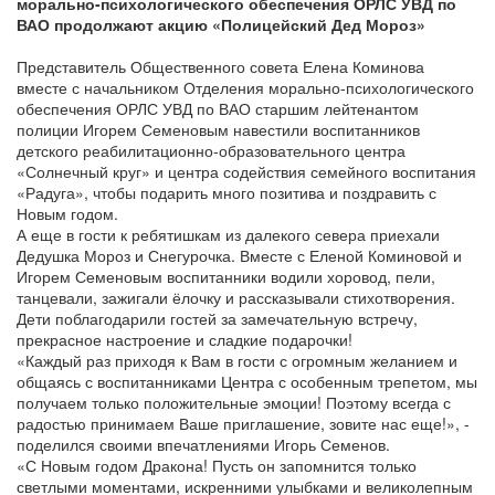
морально-психологического обеспечения ОРЛС УВД по
ВАО продолжают акцию «Полицейский Дед Мороз»
Представитель Общественного совета Елена Коминова
вместе с начальником Отделения морально-психологического
обеспечения ОРЛС УВД по ВАО старшим лейтенантом
полиции Игорем Семеновым навестили воспитанников
детского реабилитационно-образовательного центра
«Солнечный круг» и центра содействия семейного воспитания
«Радуга», чтобы подарить много позитива и поздравить с
Новым годом.
А еще в гости к ребятишкам из далекого севера приехали
Дедушка Мороз и Снегурочка. Вместе с Еленой Коминовой и
Игорем Семеновым воспитанники водили хоровод, пели,
танцевали, зажигали ёлочку и рассказывали стихотворения.
Дети поблагодарили гостей за замечательную встречу,
прекрасное настроение и сладкие подарочки!
«Каждый раз приходя к Вам в гости с огромным желанием и
общаясь с воспитанниками Центра с особенным трепетом, мы
получаем только положительные эмоции! Поэтому всегда с
радостью принимаем Ваше приглашение, зовите нас еще!», -
поделился своими впечатлениями Игорь Семенов.
«С Новым годом Дракона! Пусть он запомнится только
светлыми моментами, искренними улыбками и великолепным