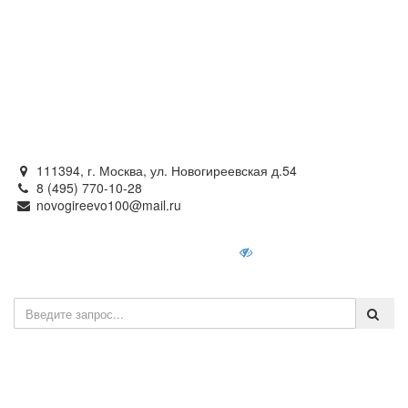
Официальный сайт
органов местного самоуправления
внутригородского муниципального образования —
муниципального округа Новогиреево в городе Москве
111394, г. Москва, ул. Новогиреевская д.54
8 (495) 770-10-28
novogireevo100@mail.ru
Войти