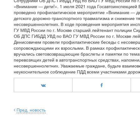
Сотрудники ОБ ДПС ГИБДД УВД по ВАО ГУ МВД России по г
«Внимание — дети!». 1 июля 2021 года Госавтоинспекцией 
проведено профилактическое мероприятие «Внимание — дет
детского дорожно-транспортного травматизма и снижение т
несовершеннолетних. В ходе проведения мероприятия инс
ГУ МВД России по г. Москве старший лейтенант полиции Си
ОБ ДПС ГИБДД УВД по ВАО ГУ МВД России по г. Москве ле
Денисовичем провели профилактические беседы с несовер
сопровождающими их взрослыми. В рамках профилактически
вручались световозвращающие браслеты и памятки по тема
перевозящих детей в автотранспортных средствах, напомн
несовершеннолетних. Уважаемые граждане, будьте взаимове
неукоснительное соблюдение ПДД всеми участниками дорож
Пред. новость