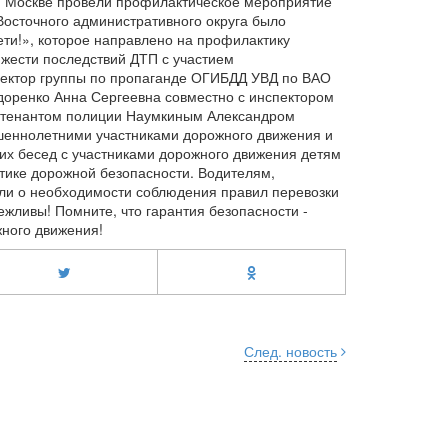
. Москве провели профилактическое мероприятие
Восточного административного округа было
и!», которое направлено на профилактику
яжести последствий ДТП с участием
пектор группы по пропаганде ОГИБДД УВД по ВАО
доренко Анна Сергеевна совместно с инспектором
йтенантом полиции Наумкиным Александром
шеннолетними участниками дорожного движения и
х бесед с участниками дорожного движения детям
тике дорожной безопасности. Водителям,
или о необходимости соблюдения правил перевозки
жливы! Помните, что гарантия безопасности -
ного движения!
След. новость