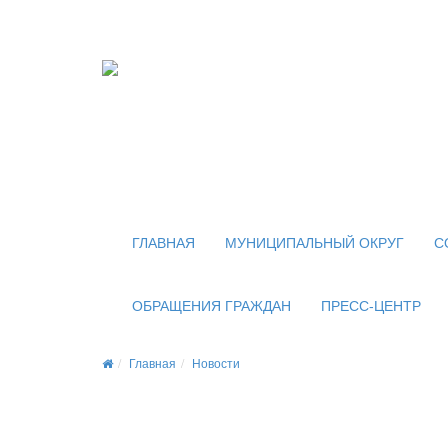
Официальный сайт
органов местного самоуправления
внутригородского муниципального образован
муниципального округа Новогиреево в городе
ГЛАВНАЯ
МУНИЦИПАЛЬНЫЙ ОКРУГ
С
ОБРАЩЕНИЯ ГРАЖДАН
ПРЕСС-ЦЕНТР
Главная
Новости