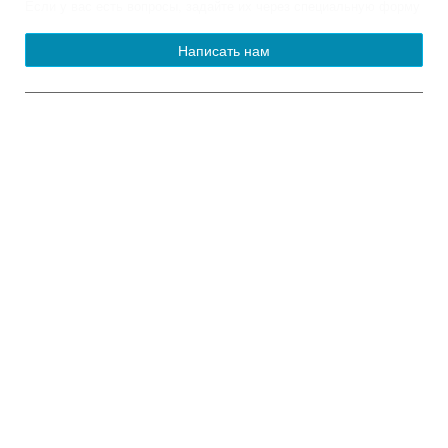
Если у вас есть вопросы, задайте их через специальную форму
Написать нам
© 2013-2023 Официальный сайт
органов местного самоуправления
муниципального округа Новогиреево
Работает на «SIMAI: Сайт совета муниципальных образований»