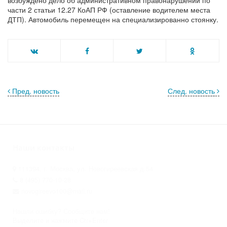
возбуждено дело об административном правонарушении по
части 2 статьи 12.27 КоАП РФ (оставление водителем места
ДТП). Автомобиль перемещен на специализированно стоянку.
Пред. новость
След. новость
Наши контакты
111394, г. Москва, ул. Новогиреевская д.54
8 (495) 770-10-28
novogireevo100@mail.ru
Нашли ошибку? Сообщите нам!
Выделите и нажмите Ctr+Enter