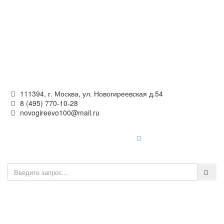
Официальный сайт
органов местного самоуправления
внутригородского муниципального образования —
муниципального округа Новогиреево в городе Москве
111394, г. Москва, ул. Новогиреевская д.54
8 (495) 770-10-28
novogireevo100@mail.ru
Войти