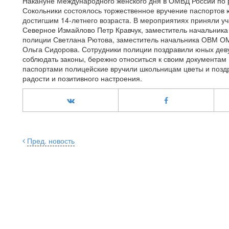
Накануне Международного женского дня в ОМВД России по 
Сокольники состоялось торжественное вручение паспортов
достигшим 14-летнего возраста. В мероприятиях приняли 
Северное Измайлово Петр Кравчук, заместитель начальник
полиции Светлана Рютова, заместитель начальника ОВМ О
Ольга Сидорова. Сотрудники полиции поздравили юных де
соблюдать законы, бережно относиться к своим документам 
паспортами полицейские вручили школьницам цветы и поздр
радости и позитивного настроения.
Пред. новость