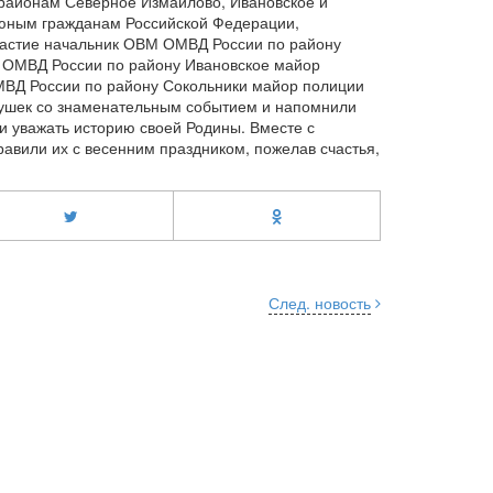
районам Северное Измайлово, Ивановское и
 юным гражданам Российской Федерации,
участие начальник ОВМ ОМВД России по району
а ОМВД России по району Ивановское майор
МВД России по району Сокольники майор полиции
вушек со знаменательным событием и напомнили
и уважать историю своей Родины. Вместе с
авили их с весенним праздником, пожелав счастья,
След. новость