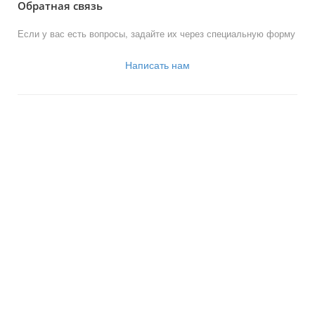
Обратная связь
Если у вас есть вопросы, задайте их через специальную форму
Написать нам
© 2013-2023 Официальный сайт
органов местного самоуправления
муниципального округа Новогиреево
Работает на «SIMAI: Сайт совета муниципальных образований»