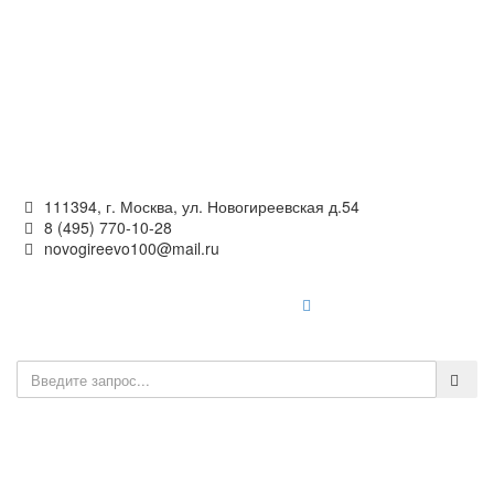
Официальный сайт
органов местного самоуправления
внутригородского муниципального образования —
муниципального округа Новогиреево в городе Москве
111394, г. Москва, ул. Новогиреевская д.54
8 (495) 770-10-28
novogireevo100@mail.ru
Войти