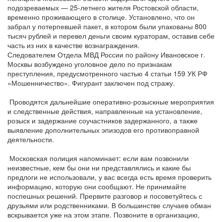
подозреваемых — 25-летнего жителя Ростовской области,
временно проживающего в столице. Установлено, что он
забрал у потерпевшей пакет, в котором были упакованы 800
тысяч рублей и перевел деньги своим кураторам, оставив себе
часть из них в качестве вознаграждения.
Следователем Отдела МВД России по району Ивановское г.
Москвы возбуждено уголовное дело по признакам
преступления, предусмотренного частью 4 статьи 159 УК РФ
«Мошенничество». Фигурант заключен под стражу.
Проводятся дальнейшие оперативно-розыскные мероприятия
и следственные действия, направленные на установление,
розыск и задержание соучастников задержанного, а также
выявление дополнительных эпизодов его противоправной
деятельности.
Московская полиция напоминает: если вам позвонили
неизвестные, кем бы они ни представлялись и какие бы
предлоги не использовали, у вас всегда есть время проверить
информацию, которую они сообщают. Не принимайте
поспешных решений. Прервите разговор и посоветуйтесь с
друзьями или родственниками. В большинстве случаев обман
вскрывается уже на этом этапе. Позвоните в организацию,