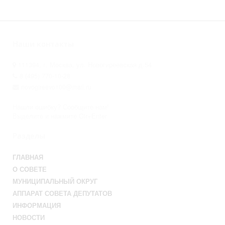
Наши контакты
111394, г. Москва, ул. Новогиреевская д.54
8 (495) 770-10-28
novogireevo100@mail.ru
Нашли ошибку? Сообщите нам!
Выделите и нажмите Ctr+Enter
Разделы
ГЛАВНАЯ
О СОВЕТЕ
МУНИЦИПАЛЬНЫЙ ОКРУГ
АППАРАТ СОВЕТА ДЕПУТАТОВ
ИНФОРМАЦИЯ
НОВОСТИ