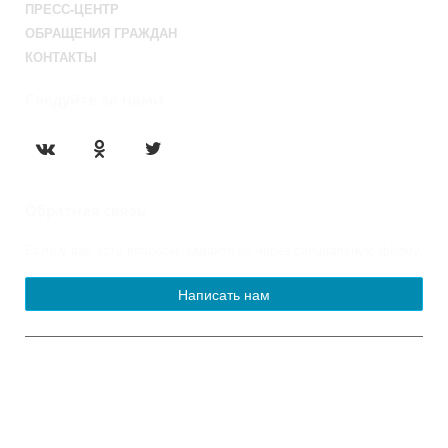
ПРЕСС-ЦЕНТР
ОБРАЩЕНИЯ ГРАЖДАН
КОНТАКТЫ
Следуйте за нами
Обратная связь
Если у вас есть вопросы, задайте их через специальную форму
Написать нам
© 2013-2023 Официальный сайт
органов местного самоуправления
муниципального округа Новогиреево
Работает на «SIMAI: Сайт совета муниципальных образований»