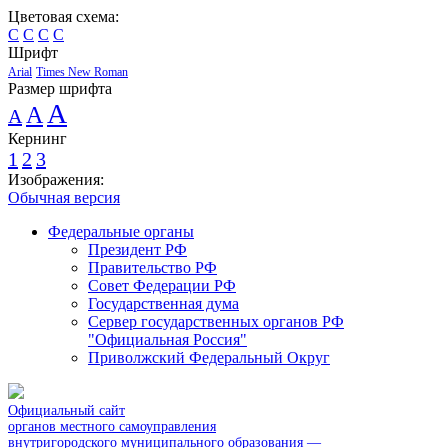
Цветовая схема:
C
C
C
C
Шрифт
Arial
Times New Roman
Размер шрифта
A
A
A
Кернинг
1
2
3
Изображения:
Обычная версия
Федеральные органы
Президент РФ
Правительство РФ
Совет Федерации РФ
Государственная дума
Сервер государственных органов РФ
"Официальная Россия"
Приволжский Федеральный Округ
Официальный сайт
органов местного самоуправления
внутригородского муниципального образования —