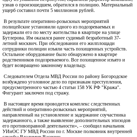
узнав о произошедшем, обратился в полицию. Материальный
ущерб составил почти 5 миллионов рублей.
В результате оперативно-розыскных мероприятий
полицейские установили одного из подозреваемых и
задержали его по месту жительства в квартире на улице
Бутлерова. Им оказался ранее судимый безработный 37-
летний москвич. При обследовании его жилплощади
сотрудники полиции изъяли часть похищенных устройств.
Остальное оборудование было обнаружено в квартире
родственников подозреваемого. Все похищенное изъято и
будет возвращено законному владельцу.
Следователем Отдела МВД России по району Богородское
возбуждено уголовное дело по признакам преступления,
предусмотренного частью 4 статьи 158 УК РФ "Кража".
Фигурант заключен под стражу.
В настоящее время проводится комплекс следственных
действий и оперативно-розыскных мероприятий,
направленный на установление и задержание соучастника
задержанного, а также выявление дополнительных эпизодов
его противоправной деятельности», – сообщил начальник
УИиОС ГУ МВД России по г. Москве полковник внутренней
службы Владимир Васенин.