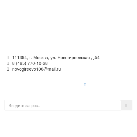
Официальный сайт
органов местного самоуправления
внутригородского муниципального образования —
муниципального округа Новогиреево в городе Москве
111394, г. Москва, ул. Новогиреевская д.54
8 (495) 770-10-28
novogireevo100@mail.ru
Войти