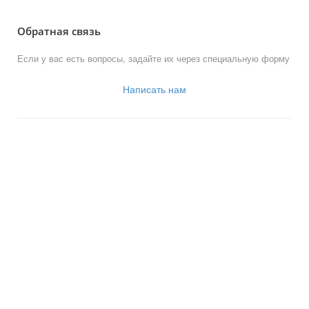
Обратная связь
Если у вас есть вопросы, задайте их через специальную форму
Написать нам
© 2013-2023 Официальный сайт
органов местного самоуправления
муниципального округа Новогиреево
Работает на «SIMAI: Сайт совета муниципальных образований»