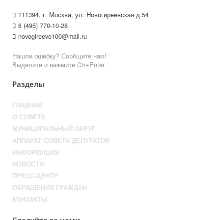
111394, г. Москва, ул. Новогиреевская д.54
8 (495) 770-10-28
novogireevo100@mail.ru
Нашли ошибку? Сообщите нам!
Выделите и нажмите Ctr+Enter
Разделы
ГЛАВНАЯ
О СОВЕТЕ
МУНИЦИПАЛЬНЫЙ ОКРУГ
АППАРАТ СОВЕТА ДЕПУТАТОВ
ИНФОРМАЦИЯ
НОВОСТИ
ПРЕСС-ЦЕНТР
ОБРАЩЕНИЯ ГРАЖДАН
КОНТАКТЫ