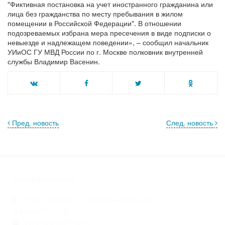
"Фиктивная постановка на учет иностранного гражданина или
лица без гражданства по месту пребывания в жилом
помещении в Российской Федерации". В отношении
подозреваемых избрана мера пресечения в виде подписки о
невыезде и надлежащем поведении», – сообщил начальник
УИиОС ГУ МВД России по г. Москве полковник внутренней
службы Владимир Васенин.
Пред. новость
След. новость
Наши контакты
111394, г. Москва, ул. Новогиреевская д.54
8 (495) 770-10-28
novogireevo100@mail.ru