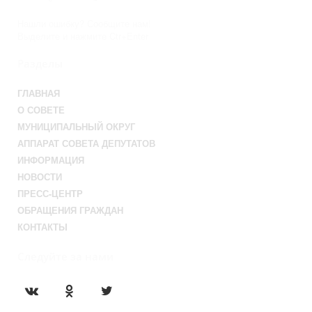
Нашли ошибку? Сообщите нам!
Выделите и нажмите Ctr+Enter
Разделы
ГЛАВНАЯ
О СОВЕТЕ
МУНИЦИПАЛЬНЫЙ ОКРУГ
АППАРАТ СОВЕТА ДЕПУТАТОВ
ИНФОРМАЦИЯ
НОВОСТИ
ПРЕСС-ЦЕНТР
ОБРАЩЕНИЯ ГРАЖДАН
КОНТАКТЫ
Следуйте за нами