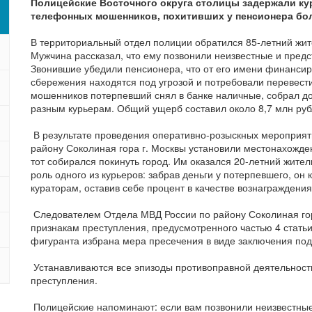
Полицейские Восточного округа столицы задержали ку
телефонных мошенников, похитивших у пенсионера бол
В территориальный отдел полиции обратился 85-летний жит
Мужчина рассказал, что ему позвонили неизвестные и пред
Звонившие убедили пенсионера, что от его имени финансир
сбережения находятся под угрозой и потребовали перевести
мошенников потерпевший снял в банке наличные, собрал до
разным курьерам. Общий ущерб составил около 8,7 млн руб
В результате проведения оперативно-розыскных мероприят
району Соколиная гора г. Москвы установили местонахожден
тот собирался покинуть город. Им оказался 20-летний жител
роль одного из курьеров: забрав деньги у потерпевшего, он
кураторам, оставив себе процент в качестве вознаграждения
Следователем Отдела МВД России по району Соколиная гор
признакам преступления, предусмотренного частью 4 стать
фигуранта избрана мера пресечения в виде заключения под
Устанавливаются все эпизоды противоправной деятельности
преступления.
Полицейские напоминают: если вам позвонили неизвестные,