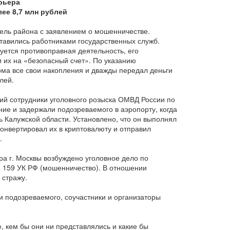
рьера
ее 8,7 млн рублей
ель района с заявлением о мошенничестве.
ставились работниками государственных служб.
уется противоправная деятельность, его
 их на «безопасный счет». По указанию
ма все свои накопления и дважды передал деньги
лей.
ий сотрудники уголовного розыска ОМВД России по
ие и задержали подозреваемого в аэропорту, когда
ь Калужской области. Установлено, что он выполнял
 конвертировал их в криптовалюту и отправил
.
а г. Москвы возбуждено уголовное дело по
и 159 УК РФ (мошенничество). В отношении
 стражу.
 подозреваемого, соучастники и организаторы
 кем бы они ни представлялись и какие бы