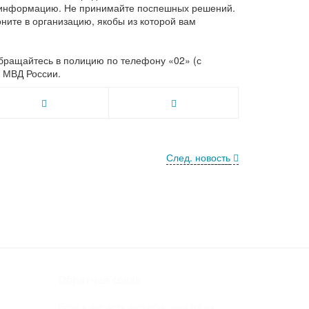
ю информацию. Не принимайте поспешных решений.
оните в организацию, якобы из которой вам
бращайтесь в полицию по телефону «02» (с
 МВД России.
След. новость
Обратная связь
Если у вас есть вопросы, задайте их