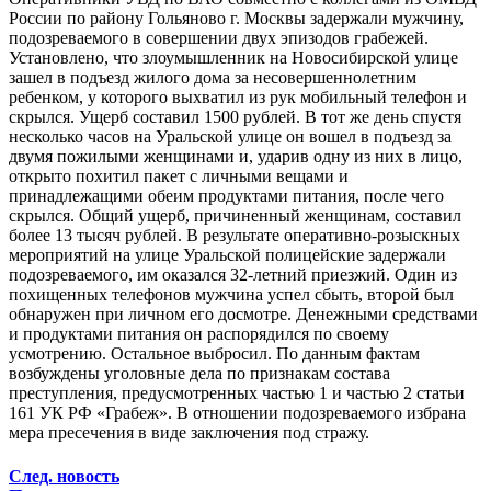
России по району Гольяново г. Москвы задержали мужчину,
подозреваемого в совершении двух эпизодов грабежей.
Установлено, что злоумышленник на Новосибирской улице
зашел в подъезд жилого дома за несовершеннолетним
ребенком, у которого выхватил из рук мобильный телефон и
скрылся. Ущерб составил 1500 рублей. В тот же день спустя
несколько часов на Уральской улице он вошел в подъезд за
двумя пожилыми женщинами и, ударив одну из них в лицо,
открыто похитил пакет с личными вещами и
принадлежащими обеим продуктами питания, после чего
скрылся. Общий ущерб, причиненный женщинам, составил
более 13 тысяч рублей. В результате оперативно-розыскных
мероприятий на улице Уральской полицейские задержали
подозреваемого, им оказался 32-летний приезжий. Один из
похищенных телефонов мужчина успел сбыть, второй был
обнаружен при личном его досмотре. Денежными средствами
и продуктами питания он распорядился по своему
усмотрению. Остальное выбросил. По данным фактам
возбуждены уголовные дела по признакам состава
преступления, предусмотренных частью 1 и частью 2 статьи
161 УК РФ «Грабеж». В отношении подозреваемого избрана
мера пресечения в виде заключения под стражу.
След. новость