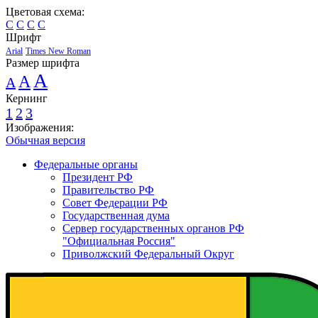
Цветовая схема:
C
C
C
C
Шрифт
Arial
Times New Roman
Размер шрифта
A
A
A
Кернинг
1
2
3
Изображения:
Обычная версия
Федеральные органы
Президент РФ
Правительство РФ
Совет Федерации РФ
Государственная дума
Сервер государственных органов РФ
"Официальная Россия"
Приволжский Федеральный Округ