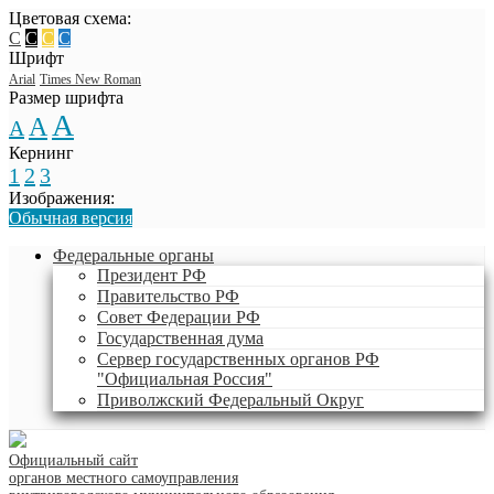
Цветовая схема:
C
C
C
C
Шрифт
Arial
Times New Roman
Размер шрифта
A
A
A
Кернинг
1
2
3
Изображения:
Обычная версия
Федеральные органы
Президент РФ
Правительство РФ
Совет Федерации РФ
Государственная дума
Сервер государственных органов РФ
"Официальная Россия"
Приволжский Федеральный Округ
Официальный сайт
органов местного самоуправления