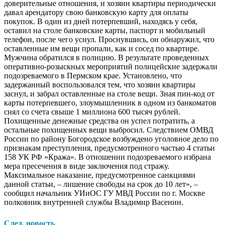
доверительные отношения, и хозяин квартиры периодически
давал арендатору свою банковскую карту для оплаты
покупок. В один из дней потерпевший, находясь у себя,
оставил на столе банковские карты, паспорт и мобильный
телефон, после чего уснул. Проснувшись, он обнаружил, что
оставленные им вещи пропали, как и сосед по квартире.
Мужчина обратился в полицию. В результате проведенных
оперативно-розыскных мероприятий полицейские задержали
подозреваемого в Пермском крае. Установлено, что
задержанный воспользовался тем, что хозяин квартиры
заснул, и забрал оставленные на столе вещи. Зная пин-код от
карты потерпевшего, злоумышленник в одном из банкоматов
снял со счета свыше 1 миллиона 600 тысяч рублей.
Похищенные денежные средства он успел потратить, а
остальные похищенных вещи выбросил. Следствием ОМВД
России по району Богородское возбуждено уголовное дело по
признакам преступления, предусмотренного частью 4 статьи
158 УК РФ «Кража». В отношении подозреваемого избрана
мера пресечения в виде заключения под стражу.
Максимальное наказание, предусмотренное санкциями
данной статьи, – лишение свободы на срок до 10 лет», –
сообщил начальник УИиОС ГУ МВД России по г. Москве
полковник внутренней службы Владимир Васенин.
След. новость