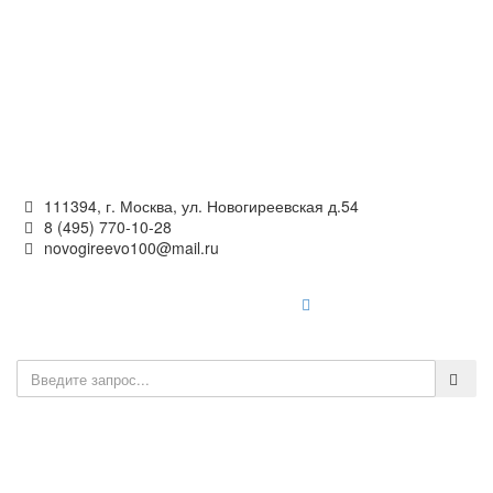
Официальный сайт
органов местного самоуправления
внутригородского муниципального образования —
муниципального округа Новогиреево в городе Москве
111394, г. Москва, ул. Новогиреевская д.54
8 (495) 770-10-28
novogireevo100@mail.ru
Войти