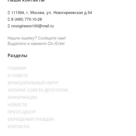
111394, г. Москва, ул. Новогиреевская д.54
8 (495) 770-10-28
novogireevo100@mail.ru
Нашли ошибку? Сообщите нам!
Выделите и нажмите Ctr+Enter
Разделы
ГЛАВНАЯ
О СОВЕТЕ
МУНИЦИПАЛЬНЫЙ ОКРУГ
АППАРАТ СОВЕТА ДЕПУТАТОВ
ИНФОРМАЦИЯ
НОВОСТИ
ПРЕСС-ЦЕНТР
ОБРАЩЕНИЯ ГРАЖДАН
КОНТАКТЫ