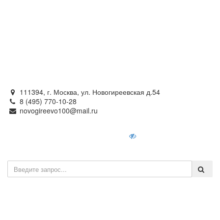
Официальный сайт
органов местного самоуправления
внутригородского муниципального образования —
муниципального округа Новогиреево в городе Москве
111394, г. Москва, ул. Новогиреевская д.54
8 (495) 770-10-28
novogireevo100@mail.ru
Войти