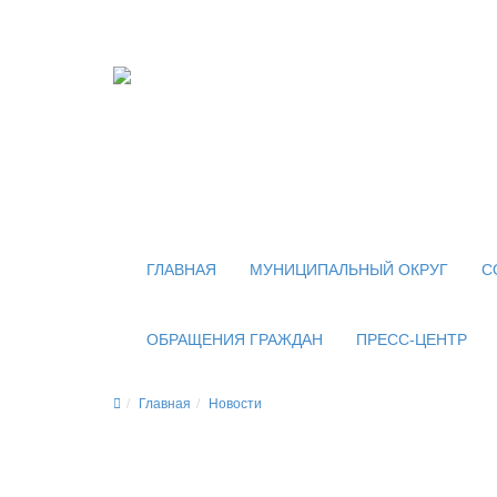
Официальный сайт
органов местного самоуправления
внутригородского муниципального образован
муниципального округа Новогиреево в городе
ГЛАВНАЯ
МУНИЦИПАЛЬНЫЙ ОКРУГ
С
ОБРАЩЕНИЯ ГРАЖДАН
ПРЕСС-ЦЕНТР
Главная
Новости