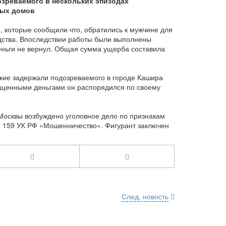
зреваемого в нескольких эпизодах
ных домов
н, которые сообщили что, обратились к мужчине для
дства. Впоследствии работы были выполнены
деньги не вернул. Общая сумма ущерба составила
кие задержали подозреваемого в городе Кашира
хищенными деньгами он распорядился по своему
Москвы возбуждено уголовное дело по признакам
ьи 159 УК РФ «Мошенничество». Фигурант заключен
След. новость