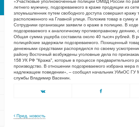
«Участковые уполномоченные полиции ОМВД России по рай
летнего мужчину, подозреваемого в краже продукции из сет
злоумышленник путем свободного доступа совершил кражу т
расположенного на Главной улице. Положив товар в сумку и 
Сотрудники организации заявили о краже в полицию. В ходе
подозреваемого к аналогичному противоправному деянию, с
Общая сумма ущерба составила около 40 тысяч рублей. В 
полицейские задержали подозреваемого. Похищенный това
денежными средствами распорядился по своему усмотрени
району Восточный возбуждены уголовные дела по признакам
158 УК РФ "Кража", которые в процессе предварительного 
производство. В отношении подозреваемого избрана мера п
надлежащем поведении», – сообщил начальник УИиОС ГУ МВ
службы Владимир Васенин.
Пред. новость