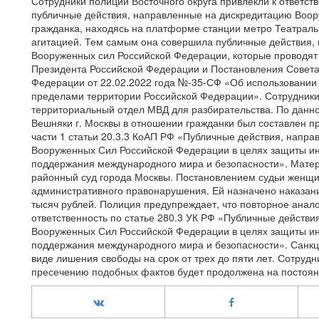
Сотрудники полиции Восточного округа привлекли к ответс
публичные действия, направленные на дискредитацию Воор
гражданка, находясь на платформе станции метро Театраль
агитацией. Тем самым она совершила публичные действия,
Вооруженных сил Российской Федерации, которые проводя
Президента Российской Федерации и Постановления Совет
Федерации от 22.02.2022 года №-35-СФ «Об использовании
пределами территории Российской Федерации». Сотрудники
территориальный отдел МВД для разбирательства. По данн
Вешняки г. Москвы в отношении гражданки был составлен 
части 1 статьи 20.3.3 КоАП РФ «Публичные действия, напр
Вооруженных Сил Российской Федерации в целях защиты ин
поддержания международного мира и безопасности». Мате
районный суд города Москвы. Постановлением судьи женщи
административного правонарушения. Ей назначено наказан
тысяч рублей. Полиция предупреждает, что повторное анал
ответственность по статье 280.3 УК РФ «Публичные действ
Вооруженных Сил Российской Федерации в целях защиты ин
поддержания международного мира и безопасности». Санкц
виде лишения свободы на срок от трех до пяти лет. Сотруд
пресечению подобных фактов будет продолжена на постоян