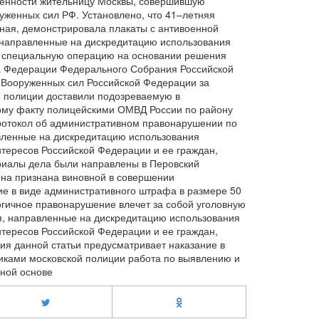
твенности жительницу Москвы, совершившую
уженных сил РФ. Установлено, что 41–летняя
ная, демонстрировала плакаты с антивоенной
 направленные на дискредитацию использования
т специальную операцию на основании решения
а Федерации Федерального Собрания Российской
 Вооруженных сил Российской Федерации за
 полиции доставили подозреваемую в
ому факту полицейскими ОМВД России по району
протокол об административном правонарушении по
авленные на дискредитацию использования
тересов Российской Федерации и ее граждан,
риалы дела были направлены в Перовский
на признана виновной в совершении
ие в виде административного штрафа в размере 50
огичное правонарушение влечет за собой уголовную
ия, направленные на дискредитацию использования
тересов Российской Федерации и ее граждан,
ия данной статьи предусматривает наказание в
никами московской полиции работа по выявлению и
ной основе