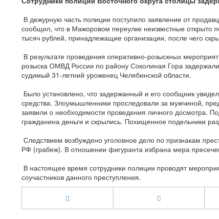
Сотрудники полиции Восточного округа столицы задер
В дежурную часть полиции поступило заявление от продавц
сообщил, что в Мажоровом переулке неизвестные открыто п
тысяч рублей, принадлежащие организации, после чего скр
В результате проведения оперативно-розыскных мероприяти
розыска ОМВД России по району Соколиная Гора задержали
судимый 31-летний уроженец Челябинской области.
Было установлено, что задержанный и его сообщник увидел
средства. Злоумышленники проследовали за мужчиной, пре
заявили о необходимости проведения личного досмотра. По
гражданина деньги и скрылись. Похищенное подельники ра
Следствием возбуждено уголовное дело по признакам прест
РФ (грабеж). В отношении фигуранта избрана мера пресече
В настоящее время сотрудники полиции проводят мероприя
соучастников данного преступления.