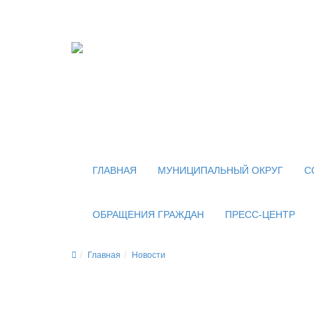
Официальный сайт
органов местного самоуправления
внутригородского муниципального образован
муниципального округа Новогиреево в городе
ГЛАВНАЯ
МУНИЦИПАЛЬНЫЙ ОКРУГ
С
ОБРАЩЕНИЯ ГРАЖДАН
ПРЕСС-ЦЕНТР
Главная
Новости