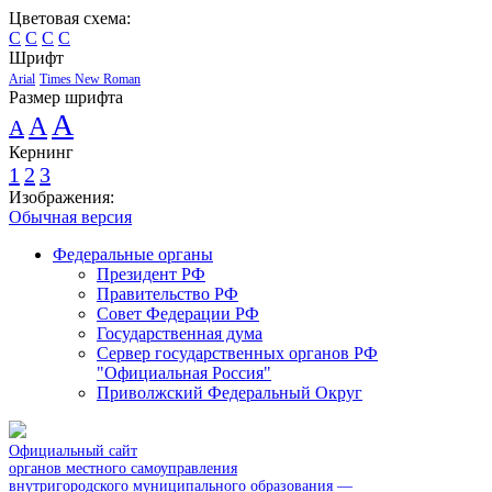
Цветовая схема:
C
C
C
C
Шрифт
Arial
Times New Roman
Размер шрифта
A
A
A
Кернинг
1
2
3
Изображения:
Обычная версия
Федеральные органы
Президент РФ
Правительство РФ
Совет Федерации РФ
Государственная дума
Сервер государственных органов РФ
"Официальная Россия"
Приволжский Федеральный Округ
Официальный сайт
органов местного самоуправления
внутригородского муниципального образования —