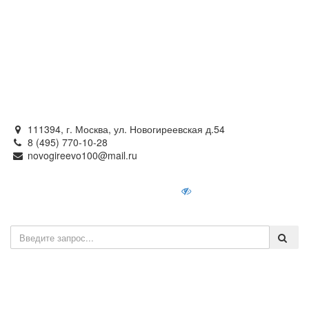
Официальный сайт
органов местного самоуправления
внутригородского муниципального образования —
муниципального округа Новогиреево в городе Москве
111394, г. Москва, ул. Новогиреевская д.54
8 (495) 770-10-28
novogireevo100@mail.ru
Войти