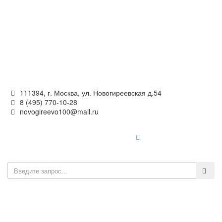
Официальный сайт
органов местного самоуправления
внутригородского муниципального образования —
муниципального округа Новогиреево в городе Москве
111394, г. Москва, ул. Новогиреевская д.54
8 (495) 770-10-28
novogireevo100@mail.ru
Войти