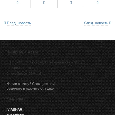
Пред. новость
След. новость
Наши контакты
111394, г. Москва, ул. Новогиреевская д.54
8 (495) 770-10-28
novogireevo100@mail.ru
Нашли ошибку? Сообщите нам!
Выделите и нажмите Ctr+Enter
Разделы
ГЛАВНАЯ