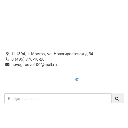
Официальный сайт
органов местного самоуправления
внутригородского муниципального образования —
муниципального округа Новогиреево в городе Москве
111394, г. Москва, ул. Новогиреевская д.54
8 (495) 770-10-28
novogireevo100@mail.ru
Войти