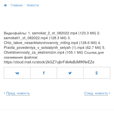
Главная
Новости
Видеофайлы: 1. samokat_2_ot_082022.mp4 (123.3 Мб) 2.
samokati1_ot_082022.mp4 (128.3 Мб) 3.
Chto_takoe_nesanktsionirovanniy_miting.mp4 (128.6 Мб) 4.
Pravila_povedeniya_v_sotsialynih_setyah (1).mp4 (62.7 Мб) 5.
Otvetstvennosty_za_ekstremizm.mp4 (105.1 Мб) Ссылка для
скачивания файлов:
https://cloud.mail.ru/stock/2kGZ7ujbrFdkAsBJMfKNvEZe
Пред. новость
След. новость