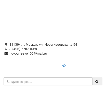
Официальный сайт
органов местного самоуправления
внутригородского муниципального образования —
муниципального округа Новогиреево в городе Москве
111394, г. Москва, ул. Новогиреевская д.54
8 (495) 770-10-28
novogireevo100@mail.ru
Войти