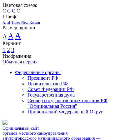
Цветовая схема:
C
C
C
C
Шрифт
Arial
Times New Roman
Размер шрифта
A
A
A
Кернинг
1
2
3
Изображения:
Обычная версия
Федеральные органы
Президент РФ
Правительство РФ
Совет Федерации РФ
Государственная дума
Сервер государственных органов РФ
"Официальная Россия"
Приволжский Федеральный Округ
Официальный сайт
органов местного самоуправления
внутригородского муниципального образования —