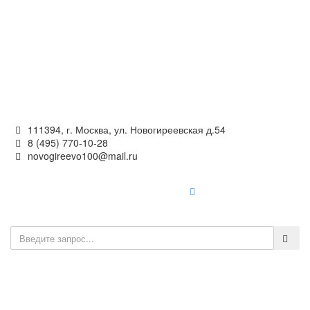
Официальный сайт
органов местного самоуправления
внутригородского муниципального образования —
муниципального округа Новогиреево в городе Москве
111394, г. Москва, ул. Новогиреевская д.54
8 (495) 770-10-28
novogireevo100@mail.ru
Войти