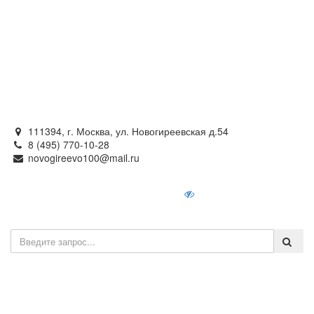
Официальный сайт
органов местного самоуправления
внутригородского муниципального образования —
муниципального округа Новогиреево в городе Москве
111394, г. Москва, ул. Новогиреевская д.54
8 (495) 770-10-28
novogireevo100@mail.ru
Войти