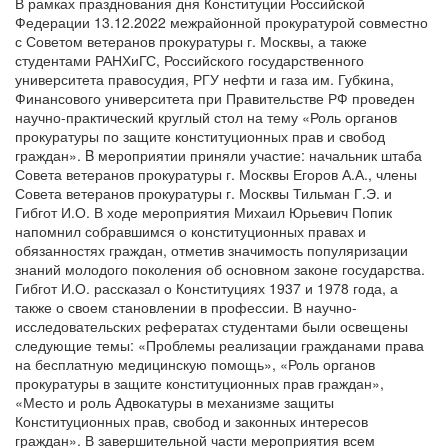
В рамках празднования дня Конституции Российской
Федерации 13.12.2022 межрайонной прокуратурой совместно
с Советом ветеранов прокуратуры г. Москвы, а также
студентами РАНХиГС, Российского государственного
университета правосудия, РГУ нефти и газа им. Губкина,
Финансового университета при Правительстве РФ проведен
научно-практический круглый стол на тему «Роль органов
прокуратуры по защите конституционных прав и свобод
граждан». B мероприятии приняли участие: начальник штаба
Совета ветеранов прокуратуры г. Москвы Егоров А.А., члены
Совета ветеранов прокуратуры г. Москвы Тильман Г.Э. и
Гибгот И.О. В ходе мероприятия Михаил Юрьевич Попик
напомнил собравшимся о конституционных правах и
обязанностях граждан, отметив значимость популяризации
знаний молодого поколения об основном законе государства.
Гибгот И.О. рассказал о Конституциях 1937 и 1978 года, а
также о своем становлении в профессии. В научно-
исследовательских рефератах студентами были освещены
следующие темы: «Проблемы реализации гражданами права
на бесплатную медицинскую помощь», «Роль органов
прокуратуры в защите конституционных прав граждан»,
«Место и роль Адвокатуры в механизме защиты
Конституционных прав, свобод и законных интересов
граждан». В завершительной части мероприятия всем