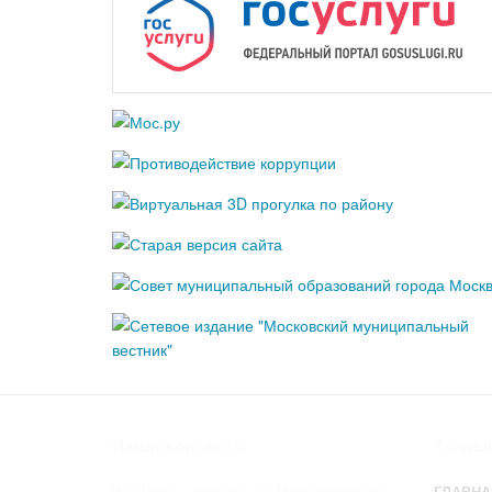
Наши контакты
Разде
111394, г. Москва, ул. Новогиреевская