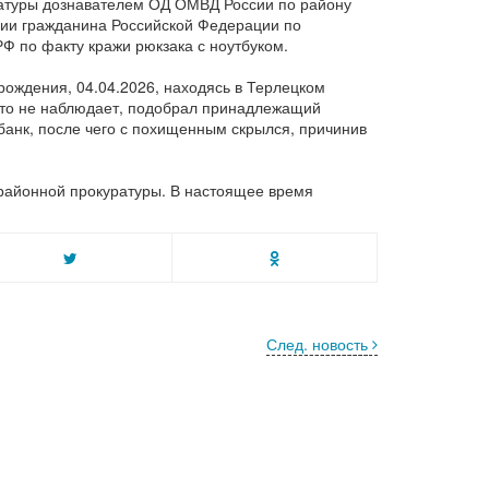
атуры дознавателем ОД ОМВД России по району
нии гражданина Российской Федерации по
РФ по факту кражи рюкзака с ноутбуком.
рождения, 04.04.2026, находясь в Терлецком
икто не наблюдает, подобрал принадлежащий
банк, после чего с похищенным скрылся, причинив
жрайонной прокуратуры. В настоящее время
След. новость