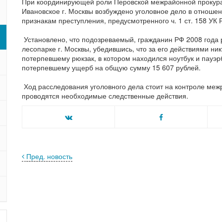
При координирующей роли Перовской межрайонной прокур
Ивановское г. Москвы возбуждено уголовное дело в отноше
признакам преступления, предусмотренного ч. 1 ст. 158 УК 
Установлено, что подозреваемый, гражданин РФ 2008 года 
лесопарке г. Москвы, убедившись, что за его действиями н
потерпевшему рюкзак, в котором находился ноутбук и пауэр
потерпевшему ущерб на общую сумму 15 607 рублей.
Ход расследования уголовного дела стоит на контроле ме
проводятся необходимые следственные действия.
Пред. новость