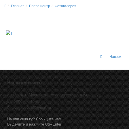
Главная
Пресс-центр
Фотогалерея
Наверх
Наши контакты
111394, г. Москва, ул. Новогиреевская д.54
8 (495) 770-10-28
novogireevo100@mail.ru
Нашли ошибку? Сообщите нам!
Выделите и нажмите Ctr+Enter