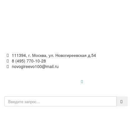
Официальный сайт
органов местного самоуправления
внутригородского муниципального образования —
муниципального округа Новогиреево в городе Москве
111394, г. Москва, ул. Новогиреевская д.54
8 (495) 770-10-28
novogireevo100@mail.ru
Войти